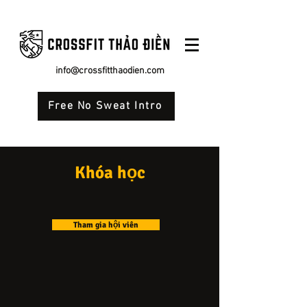
info@crossfitthaodien.com
Free No Sweat Intro
Khóa học
Tham gia hội viên