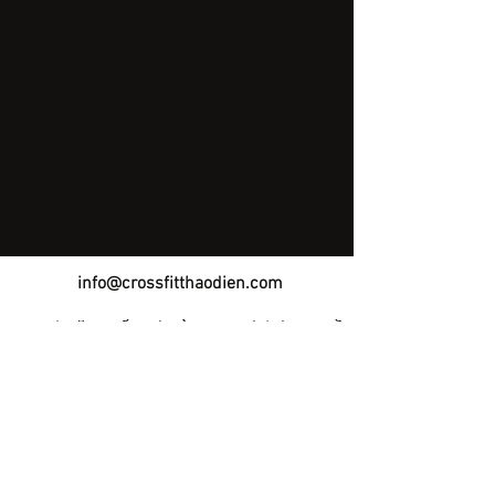
info@crossfitthaodien.com
3-5 Lê Văn Miến, Phường An Khánh, TP Hồ
Chí Minh
©2017 by crossfitthaodien